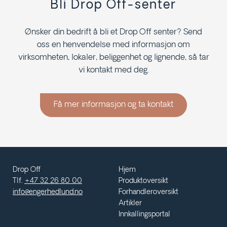
Bli Drop Off-senter
Ønsker din bedrift å bli et Drop Off senter? Send
oss en henvendelse med informasjon om
virksomheten, lokaler, beliggenhet og lignende, så tar
vi kontakt med deg.
Få mer informasjon og ta kontakt
Drop Off
Hjem
Tlf.
+47 32 26 80 00
Produktoversikt
info@engerhedlund.no
Forhandleroversikt
Artikler
Innkallingsportal