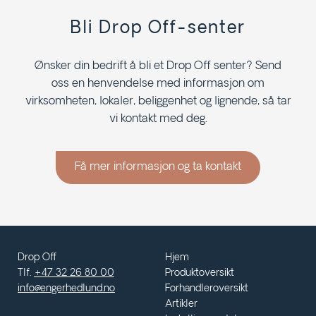
Bli Drop Off-senter
Ønsker din bedrift å bli et Drop Off senter? Send
oss en henvendelse med informasjon om
virksomheten, lokaler, beliggenhet og lignende, så tar
vi kontakt med deg.
Få mer informasjon og ta kontakt
Drop Off
Hjem
Tlf.
+47 32 26 80 00
Produktoversikt
info@engerhedlund.no
Forhandleroversikt
Artikler