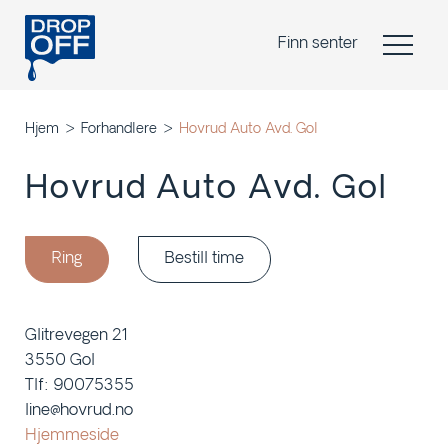
Finn senter
Hjem
Forhandlere
Hovrud Auto Avd. Gol
Hovrud Auto Avd. Gol
Ring
Bestill time
Glitrevegen 21
3550 Gol
Tlf: 90075355
line@hovrud.no
Hjemmeside