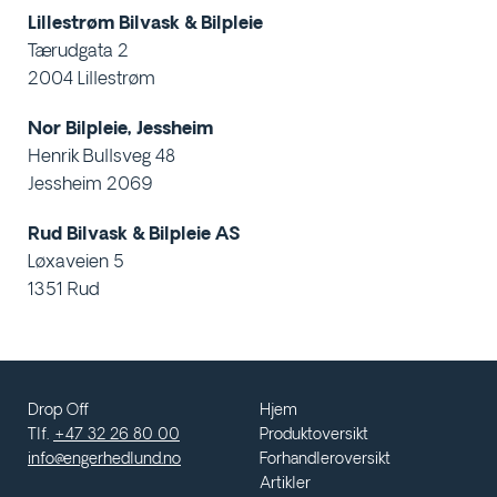
Lillestrøm Bilvask & Bilpleie
Tærudgata 2
2004 Lillestrøm
Nor Bilpleie, Jessheim
Henrik Bullsveg 48
Jessheim 2069
Rud Bilvask & Bilpleie AS
Løxaveien 5
1351 Rud
Drop Off
Hjem
Tlf.
+47 32 26 80 00
Produktoversikt
info@engerhedlund.no
Forhandleroversikt
Artikler